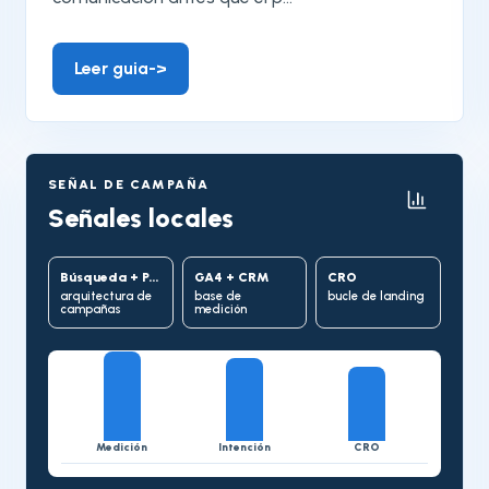
Leer guia
->
SEÑAL DE CAMPAÑA
Señales locales
Búsqueda + PMax
GA4 + CRM
CRO
arquitectura de
base de
bucle de landing
campañas
medición
Medición
Intención
CRO