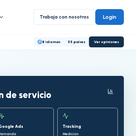
Login
Trabaja con nosotros
8 idiomas
55 países
Ver opiniones
 de servicio
Google Ads
Tracking
Demanda
Medicion