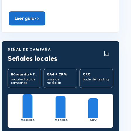
Leer guia
->
SEÑAL DE CAMPAÑA
Señales locales
Búsqueda + PMax
GA4 + CRM
CRO
arquitectura de
base de
bucle de landing
campañas
medición
Medición
Intención
CRO