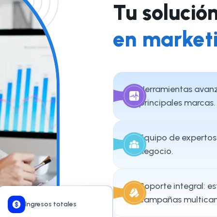
Tu solució
en market
Herramientas avanza
principales marcas.
Equipo de expertos 
negocio.
Soporte integral: e
campañas multican
Ingresos totales