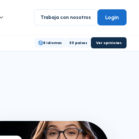
Login
Trabaja con nosotros
8 idiomas
55 países
Ver opiniones