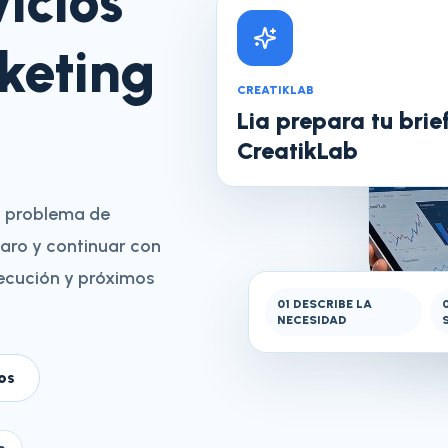
icios
keting
CREATIKLAB
Lia prepara tu brie
CreatikLab
u problema de
laro y continuar con
jecución y próximos
0
1
DESCRIBE LA
NECESIDAD
os