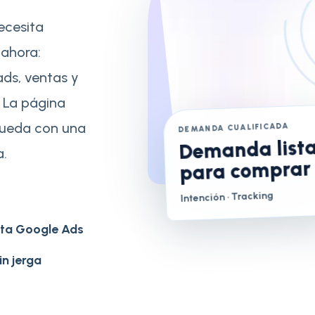
ecesita
 ahora:
ads, ventas y
 La página
queda con una
DEMANDA CUALIFICADA
Demanda list
a.
para comprar
· Tracking
Intención
nta Google Ads
in jerga