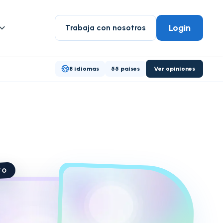
Login
Trabaja con nosotros
8 idiomas
55 países
Ver opiniones
TO