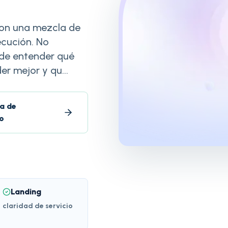
con una mezcla de
jecución. No
 de entender qué
r mejor y qu...
a de
o
Landing
claridad de servicio