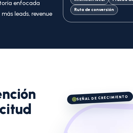
toría enfocada
Ruta de conversión
a más leads, revenue
ención
SEÑAL DE CRECIMIENTO
icitud