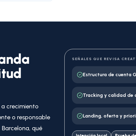
manda
SEÑALES QUE REVISA CREAT
itud
Estructura de cuenta 
Tracking y calidad de 
 a crecimiento
Landing, oferta y prio
ente o responsable
 Barcelona, qué
Intención local
Prueba de