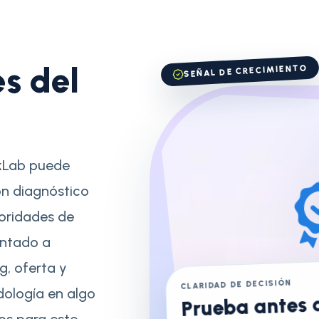
s del
SEÑAL DE CRECIMIENTO
kLab puede
on diagnóstico
ioridades de
entado a
g, oferta y
CLARIDAD DE DECISIÓN
dología en algo
Prueba antes 
cos para este