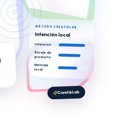
MÉTODO CREATIKLAB
Intención local
Intención
Encaje de
a
producto
Mensaje
local
CreatikLab