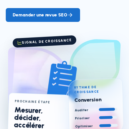
Demander une revue SEO
SIGNAL DE CROISSANCE
RYTHME DE
CROISSANCE
Conversion
PROCHAINE ÉTAPE
Mesurer,
décider,
Auditer
Prioriser
accélérer
Optimiser