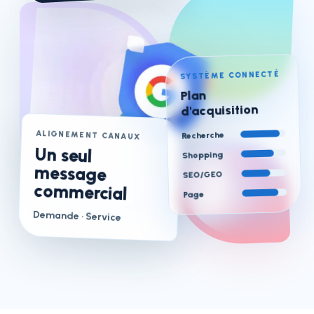
SYSTÈME CONNECTÉ
Plan
d'acquisition
ALIGNEMENT CANAUX
Recherche
Un seul
message
Shopping
SEO/GEO
commercial
Page
Demande
· Service