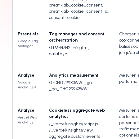
creatiklab_cookie_consent,
creatiklab_cookie_consent_id,
consent_cookie
Essentiels
Tag manager and consent
Charger l
orchestration
coordonne
Google Tag
Manager
balises op
GTM-N7N2LH6, gtm.js,
jusqu'au c
dataLayer
Analyse
Analytics measurement
Mesurer le
performanc
Google
G-DHG299X3WW, _ga,
Analytics 4
_ga_DHG299X3WW
Analyse
Cookieless aggregate web
Mesurer l
analytics
certains 
Vercel Web
Analytics
personnel
/_vercel/insights/script.js,
trafic mem
/_vercel/insights/view,
optionnels
aggregate custom events