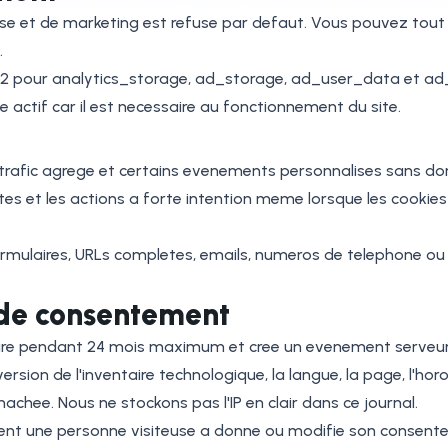
lyse et de marketing est refuse par defaut. Vous pouvez tout 
.
2 pour analytics_storage, ad_storage, ad_user_data et ad_
e actif car il est necessaire au fonctionnement du site.
e trafic agrege et certains evenements personnalises sans d
ites et les actions a forte intention meme lorsque les cookie
laires, URLs completes, emails, numeros de telephone ou id
 de consentement
taire pendant 24 mois maximum et cree un evenement serveur
ersion de l'inventaire technologique, la langue, la page, l'ho
hachee. Nous ne stockons pas l'IP en clair dans ce journal.
t une personne visiteuse a donne ou modifie son consentem