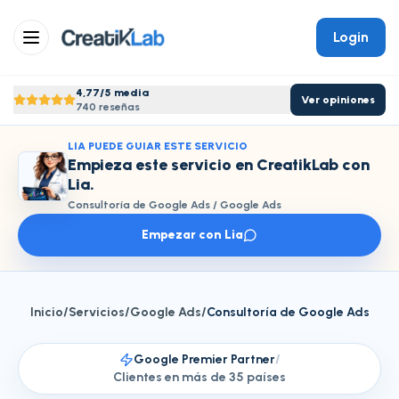
Login
4,77/5 media
Ver opiniones
740 reseñas
LIA PUEDE GUIAR ESTE SERVICIO
Empieza este servicio en CreatikLab con
Lia.
Consultoría de Google Ads
/
Google Ads
Empezar con Lia
Inicio
/
Servicios
/
Google Ads
/
Consultoría de Google Ads
Google Premier Partner
/
Clientes en más de 35 países