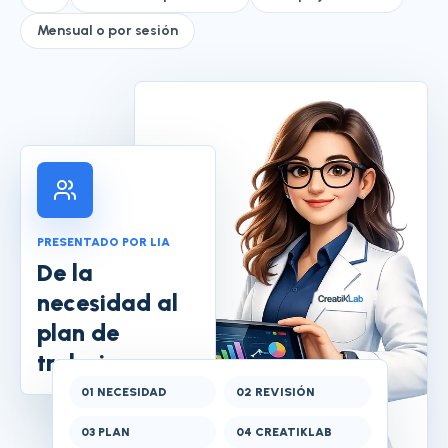
Mensual o por sesión
PRESENTADO POR LIA
De la
necesidad al
plan de
trabajo
0
1
NECESIDAD
0
2
REVISIÓN
0
3
PLAN
0
4
CREATIKLAB