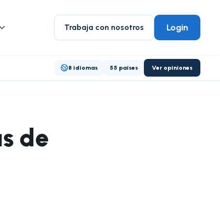
Login
Trabaja con nosotros
8 idiomas
55 países
Ver opiniones
s de