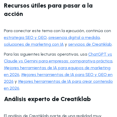
Recursos útiles para pasar a la
acción
Para conectar este tema con la ejecución, continúa con
estrategia SEO y GEO
,
presencia digital a medida
,
soluciones de marketing con IA
y
servicios de Creatiklab
.
Para las siguientes lecturas operativas, usa
ChatGPT vs
Claude vs Gemini para empresas: comparativa práctica
,
Mejores herramientas de IA para equipos de marketing
en 2026
,
Mejores herramientas de IA para SEO y GEO en
2026
y
Mejores herramientas de IA para crear contenido
en 2026
.
Análisis experto de Creatiklab
El análisis de Creatiklab parte de una realidad muy