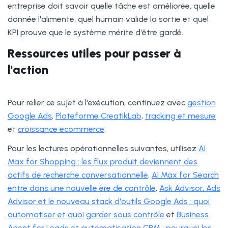
entreprise doit savoir quelle tâche est améliorée, quelle
donnée l'alimente, quel humain valide la sortie et quel
KPI prouve que le système mérite d'être gardé.
Ressources utiles pour passer à
l'action
Pour relier ce sujet à l'exécution, continuez avec
gestion
Google Ads
,
Plateforme CreatikLab
,
tracking et mesure
et
croissance ecommerce
.
Pour les lectures opérationnelles suivantes, utilisez
AI
Max for Shopping : les flux produit deviennent des
actifs de recherche conversationnelle
,
AI Max for Search
entre dans une nouvelle ère de contrôle
,
Ask Advisor, Ads
Advisor et le nouveau stack d'outils Google Ads : quoi
automatiser et quoi garder sous contrôle
et
Business
Agent for Leads et automatisation CRM : pourquoi les