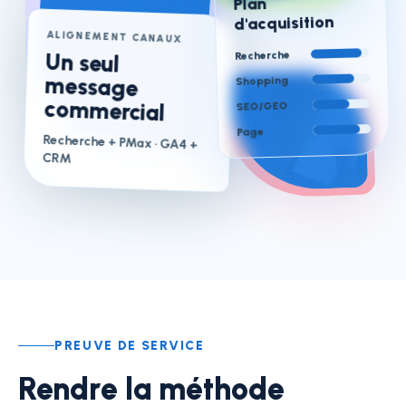
Plan
d'acquisition
ALIGNEMENT CANAUX
Un seul
message
Recherche
Shopping
commercial
SEO/GEO
Page
Recherche + PMax
· GA4 +
CRM
PREUVE DE SERVICE
Rendre la méthode