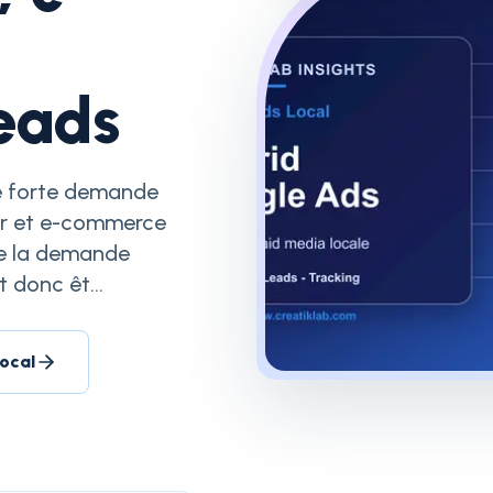
leads
ne forte demande
ier et e-commerce
 de la demande
 donc êt...
local