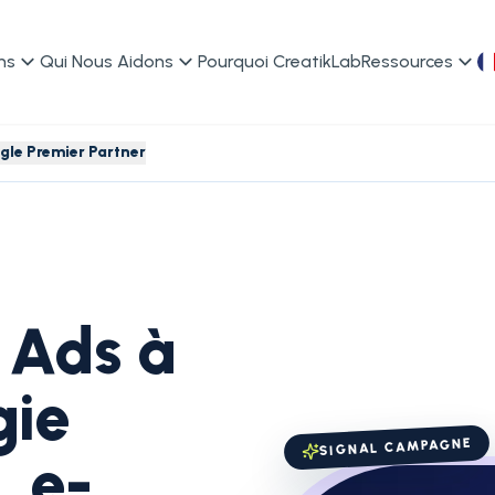
ns
Qui Nous Aidons
Pourquoi CreatikLab
Ressources
le Premier Partner
 Ads à
gie
SIGNAL CAMPAGNE
, e-