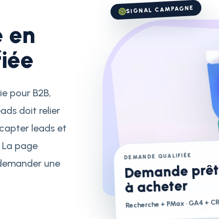
SIGNAL CAMPAGNE
e en
iée
ie pour B2B,
ds doit relier
 capter leads et
. La page
DEMANDE QUALIFIÉE
e demander une
Demande prêt
à acheter
· GA4 + C
Recherche + PMax