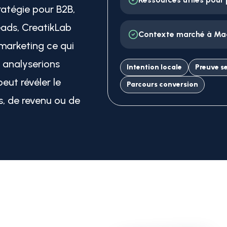
atégie pour B2B,
ads, CreatikLab
Contexte marché à Ma
marketing ce qui
 analyserions
Intention locale
Preuve s
eut révéler le
Parcours conversion
s, de revenu ou de