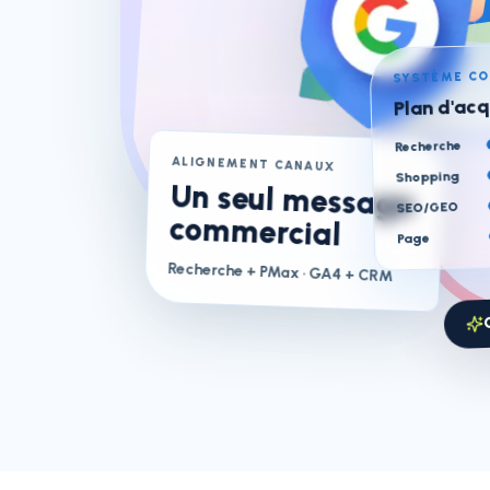
SYSTÈME C
Plan d'acq
Recherche
ALIGNEMENT CANAUX
Shopping
Un seul message
SEO/GEO
commercial
Page
Recherche + PMax
· GA4 + CRM