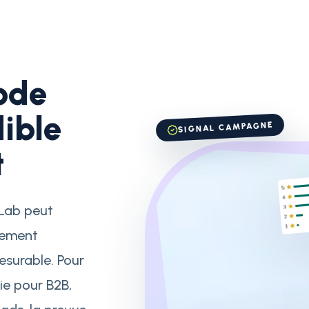
ode
ible
SIGNAL CAMPAGNE
t
kLab peut
ulement
surable. Pour
ie pour B2B,