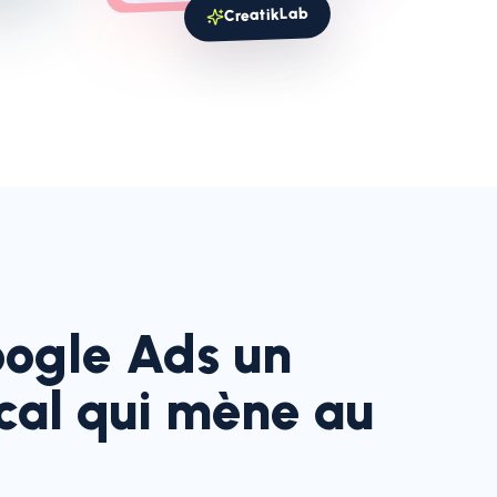
CreatikLab
oogle Ads un
ocal qui mène au