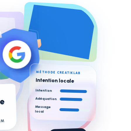
MÉTHODE CREATIKLAB
Intention locale
Intention
e
Adéquation
Message
local
RM